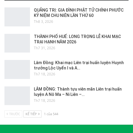
QUẢNG TRỊ: GIA ĐÌNH PHẬT TỬ CHÍNH PHƯỚC
KỶ NIỆM CHU NIÊN LẦN THỨ 60
Th8 3, 2026
THÀNH PHỐ HUẾ: LONG TRỌNG LỄ KHAI MẠC
TRẠI HẠNH NĂM 2026
Th7 31, 2026
Lâm Đồng: Khai mạc Liên trại huấn luyện Huynh
trưởng Lộc Uyển I và A…
Th7 18, 2026
LÂM ĐỒNG: Thành tựu viên mãn Liên trại huấn
luyện A Nô Ma – Ni Liên –…
Th7 18, 2026
TRƯỚC
KẾ TIẾP
1 của 544