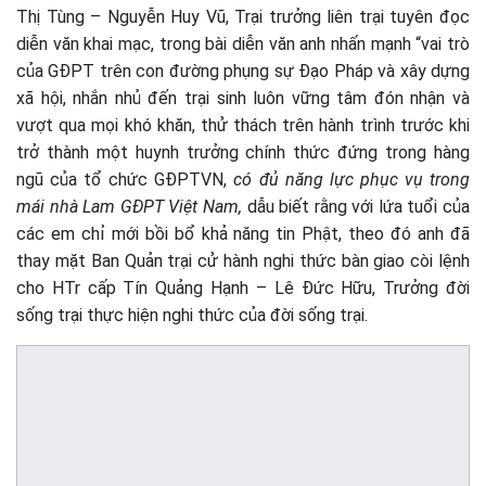
Thị Tùng – Nguyễn Huy Vũ, Trại trưởng liên trại tuyên đọc
diễn văn khai mạc, trong bài diễn văn anh nhấn mạnh “vai trò
của GĐPT trên con đường phụng sự Đạo Pháp và xây dựng
xã hội, nhắn nhủ đến trại sinh luôn vững tâm đón nhận và
vượt qua mọi khó khăn, thử thách trên hành trình trước khi
trở thành một huynh trưởng chính thức đứng trong hàng
ngũ của tổ chức GĐPTVN,
có
đủ
năng lực phục vụ trong
mái nhà Lam GĐPT Việt Nam
,
dẫu biết rằng với lứa tuổi của
các em chỉ mới bồi bổ khả năng tin Phật, theo đó anh đã
thay mặt Ban Quản trại cử hành nghi thức bàn giao còi lệnh
cho HTr cấp Tín Quảng Hạnh – Lê Đức Hữu, Trưởng đời
sống trại thực hiện nghi thức của đời sống trại.