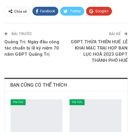
Chia sẻ
Facebook
Twitter
Google+
ReddIt
WhatsApp
Pinterest
BÀI TRƯỚC
E-mail
BÀI KẾ
Quảng Trị: Ngày đầu công
GĐPT THỪA THIÊN HUẾ: LỄ
tác chuẩn bị lễ kỷ niệm 70
KHAI MẠC TRẠI HỌP BẠN
năm GĐPT Quảng Trị
LỤC HOÀ 2023 GĐPT
THÀNH PHỐ HUẾ
BẠN CŨNG CÓ THỂ THÍCH
TIN TỨC
TIN TỨC