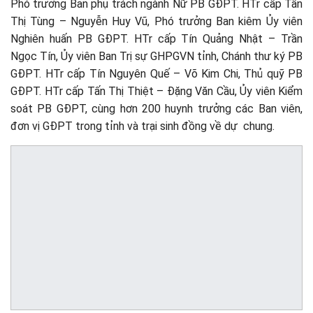
Phó trưởng Ban phụ trách ngành Nữ PB GĐPT. HTr cấp Tấn
Thị Tùng – Nguyễn Huy Vũ, Phó trưởng Ban kiêm Ủy viên
Nghiên huấn PB GĐPT. HTr cấp Tín Quảng Nhật – Trần
Ngọc Tín, Ủy viên Ban Trị sự GHPGVN tỉnh, Chánh thư ký PB
GĐPT. HTr cấp Tín Nguyên Quế – Võ Kim Chi, Thủ quỹ PB
GĐPT. HTr cấp Tấn Thị Thiệt – Đặng Văn Cầu, Ủy viên Kiểm
soát PB GĐPT, cùng hơn 200 huynh trưởng các Ban viên,
đơn vị GĐPT trong tỉnh và trại sinh đồng về dự chung.