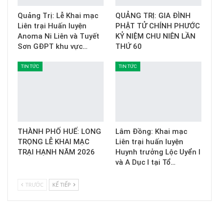
Quảng Trị: Lễ Khai mạc
QUẢNG TRỊ: GIA ĐÌNH
Liên trại Huấn luyện
PHẬT TỬ CHÍNH PHƯỚC
Anoma Ni Liên và Tuyết
KỶ NIỆM CHU NIÊN LẦN
Sơn GĐPT khu vực…
THỨ 60
TIN TỨC
TIN TỨC
THÀNH PHỐ HUẾ: LONG
Lâm Đồng: Khai mạc
TRỌNG LỄ KHAI MẠC
Liên trại huấn luyện
TRẠI HẠNH NĂM 2026
Huynh trưởng Lộc Uyển I
và A Dục I tại Tổ…
TRƯỚC
KẾ TIẾP