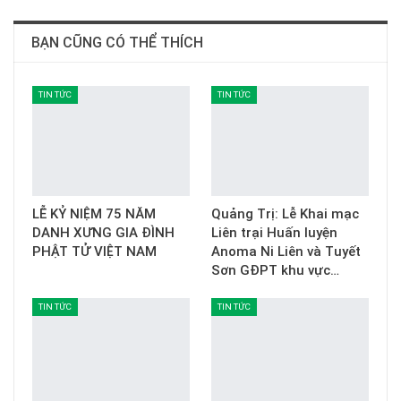
BẠN CŨNG CÓ THỂ THÍCH
TIN TỨC
TIN TỨC
LỄ KỶ NIỆM 75 NĂM
Quảng Trị: Lễ Khai mạc
DANH XƯNG GIA ĐÌNH
Liên trại Huấn luyện
PHẬT TỬ VIỆT NAM
Anoma Ni Liên và Tuyết
Sơn GĐPT khu vực…
TIN TỨC
TIN TỨC