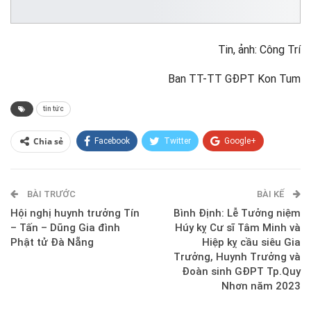
Tin, ảnh: Công Trí
Ban TT-TT GĐPT Kon Tum
tin tức
Chia sẻ
Facebook
Twitter
Google+
ReddIt
WhatsApp
Pinterest
BÀI TRƯỚC
E-mail
BÀI KẾ
Hội nghị huynh trưởng Tín
Bình Định: Lễ Tưởng niệm
– Tấn – Dũng Gia đình
Húy kỵ Cư sĩ Tâm Minh và
Phật tử Đà Nẵng
Hiệp kỵ cầu siêu Gia
Trưởng, Huynh Trưởng và
Đoàn sinh GĐPT Tp.Quy
Nhơn năm 2023