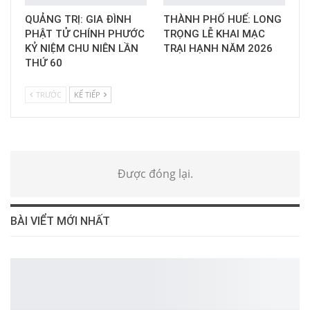
QUẢNG TRỊ: GIA ĐÌNH
THÀNH PHỐ HUẾ: LONG
PHẬT TỬ CHÍNH PHƯỚC
TRỌNG LỄ KHAI MẠC
KỶ NIỆM CHU NIÊN LẦN
TRẠI HẠNH NĂM 2026
THỨ 60
TRƯỚC
KẾ TIẾP
Được đóng lại.
BÀI VIỂT MỚI NHẤT