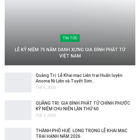
TIN TỨC
LỄ KỶ NIỆM 75 NĂM DANH XƯNG GIA ĐÌNH PHẬT TỬ
VIỆT NAM
Quảng Trị: Lễ Khai mạc Liên trại Huấn luyện
Anoma Ni Liên và Tuyết Sơn…
Th8 4, 2026
QUẢNG TRỊ: GIA ĐÌNH PHẬT TỬ CHÍNH PHƯỚC
KỶ NIỆM CHU NIÊN LẦN THỨ 60
Th8 3, 2026
THÀNH PHỐ HUẾ: LONG TRỌNG LỄ KHAI MẠC
TRẠI HẠNH NĂM 2026