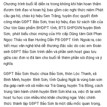
Chương trình buổi lễ diễn ra trong không khí hân hoan thắm
đượm tình đạo vị hoan hỷ, bao gồm các nghi thức niệm Phật
cầu gia hộ, chào kỳ hiệu Sen Trắng, tuyên đọc quyết định
công nhận GĐPT Bảo Sơn, trao kỳ hiệu, đạo từ sách tấn của
Chư tôn Giáo phẩm BHDPT tỉnh, BTS GHPGVN huyện Bình
Sơn, phát biểu chúc mừng của Htr cấp Dũng tâm Giới Phan
Ngọc Thảo và Ban Hướng Dẫn PB GĐPT tỉnh. Ngoài ra, các
tiết mục văn nghệ khá dễ thương đặc sắc do các em Đoàn
sinh GĐPT Bảo Sơn trình diễn và phần sinh hoạt giao lưu
giữa các đơn vị đã làm cho buổi lễ thêm phần sôi động và ý
nghĩa.
GĐPT Bảo Sơn thuộc chùa Bảo Sơn, thôn Lộc Thanh, xã
Bình Minh, huyện Bình Sơn, tỉnh Quảng Ngãi là vùng bán sơn
địa giáp ranh với xã miền núi Trà Giang, huyện Trà Bồng, cách
trung tâm hành chính huyện Bình Sơn khá xa, việc đi lại sinh
hoat tu học còn nhiều khó khăn chướng ngại. Việc chính
thức thành lập GĐPT Bảo Sơn là một dấu mốc quan trọng,