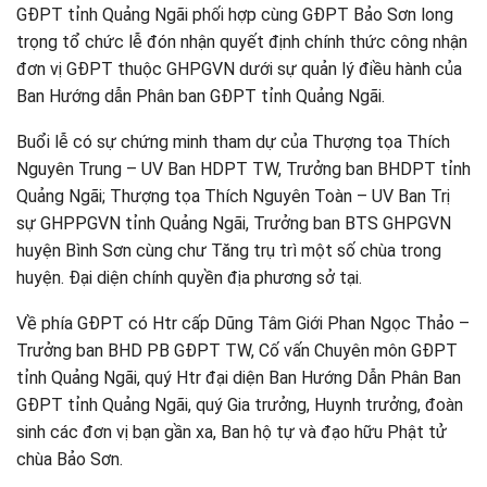
GĐPT tỉnh Quảng Ngãi phối hợp cùng GĐPT Bảo Sơn long
trọng tổ chức lễ đón nhận quyết định chính thức công nhận
đơn vị GĐPT thuộc GHPGVN dưới sự quản lý điều hành của
Ban Hướng dẫn Phân ban GĐPT tỉnh Quảng Ngãi.
Buổi lễ có sự chứng minh tham dự của Thượng tọa Thích
Nguyên Trung – UV Ban HDPT TW, Trưởng ban BHDPT tỉnh
Quảng Ngãi; Thượng tọa Thích Nguyên Toàn – UV Ban Trị
sự GHPPGVN tỉnh Quảng Ngãi, Trưởng ban BTS GHPGVN
huyện Bình Sơn cùng chư Tăng trụ trì một số chùa trong
huyện. Đại diện chính quyền địa phương sở tại.
Về phía GĐPT có Htr cấp Dũng Tâm Giới Phan Ngọc Thảo –
Trưởng ban BHD PB GĐPT TW, Cố vấn Chuyên môn GĐPT
tỉnh Quảng Ngãi, quý Htr đại diện Ban Hướng Dẫn Phân Ban
GĐPT tỉnh Quảng Ngãi, quý Gia trưởng, Huynh trưởng, đoàn
sinh các đơn vị bạn gần xa, Ban hộ tự và đạo hữu Phật tử
chùa Bảo Sơn.