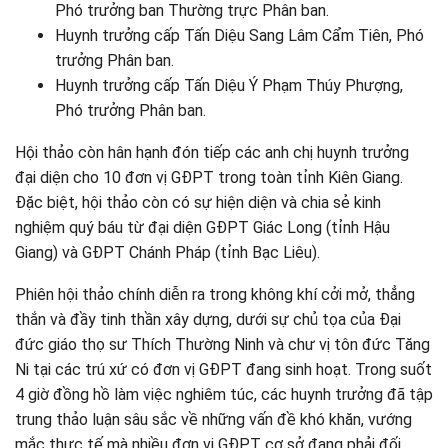
Phó trưởng ban Thường trực Phân ban.
Huynh trưởng cấp Tấn Diệu Sang Lâm Cẩm Tiên, Phó
trưởng Phân ban.
Huynh trưởng cấp Tấn Diệu Ý Phạm Thúy Phượng,
Phó trưởng Phân ban.
Hội thảo còn hân hạnh đón tiếp các anh chị huynh trưởng
đại diện cho 10 đơn vị GĐPT trong toàn tỉnh Kiên Giang.
Đặc biệt, hội thảo còn có sự hiện diện và chia sẻ kinh
nghiệm quý báu từ đại diện GĐPT Giác Long (tỉnh Hậu
Giang) và GĐPT Chánh Pháp (tỉnh Bạc Liêu).
Phiên hội thảo chính diễn ra trong không khí cởi mở, thẳng
thắn và đầy tinh thần xây dựng, dưới sự chủ tọa của Đại
đức giáo thọ sư Thích Thường Ninh và chư vị tôn đức Tăng
Ni tại các trú xứ có đơn vị GĐPT đang sinh hoạt. Trong suốt
4 giờ đồng hồ làm việc nghiêm túc, các huynh trưởng đã tập
trung thảo luận sâu sắc về những vấn đề khó khăn, vướng
mắc thực tế mà nhiều đơn vị GĐPT cơ sở đang phải đối