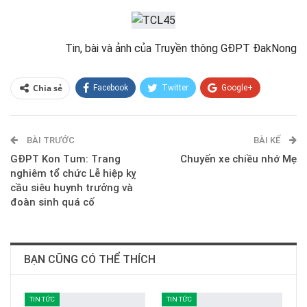
Tin, bài và ảnh của Truyền thông GĐPT ĐakNong
Chia sẻ
Facebook
Twitter
Google+
ReddIt
WhatsApp
Pinterest
BÀI TRƯỚC
E-mail
BÀI KẾ
GĐPT Kon Tum: Trang
Chuyến xe chiều nhớ Mẹ
nghiêm tổ chức Lễ hiệp kỵ
cầu siêu huynh trưởng và
đoàn sinh quá cố
BẠN CŨNG CÓ THỂ THÍCH
TIN TỨC
TIN TỨC