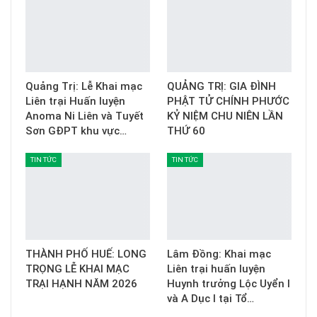
Quảng Trị: Lễ Khai mạc
QUẢNG TRỊ: GIA ĐÌNH
Liên trại Huấn luyện
PHẬT TỬ CHÍNH PHƯỚC
Anoma Ni Liên và Tuyết
KỶ NIỆM CHU NIÊN LẦN
Sơn GĐPT khu vực…
THỨ 60
TIN TỨC
TIN TỨC
THÀNH PHỐ HUẾ: LONG
Lâm Đồng: Khai mạc
TRỌNG LỄ KHAI MẠC
Liên trại huấn luyện
TRẠI HẠNH NĂM 2026
Huynh trưởng Lộc Uyển I
và A Dục I tại Tổ…