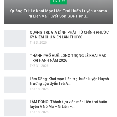
TIN TỨC
Quảng Trị: Lễ Khai Mạc Liên Trại Huấn Luyện Anoma
Ni Liên Và Tuyết Sơn GĐPT Khu…
QUẢNG TRỊ: GIA ĐÌNH PHẬT TỬ CHÍNH PHƯỚC
KỶ NIỆM CHU NIÊN LẦN THỨ 60
Th8 3, 2026
THÀNH PHỐ HUẾ: LONG TRỌNG LỄ KHAI MẠC
TRẠI HẠNH NĂM 2026
Th7 31, 2026
Lâm Đồng: Khai mạc Liên trại huấn luyện Huynh
trưởng Lộc Uyển I và A…
Th7 18, 2026
LÂM ĐỒNG: Thành tựu viên mãn Liên trại huấn
luyện A Nô Ma – Ni Liên –…
Th7 18, 2026