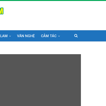
 LAM
VĂN NGHỆ
CẢM TÁC