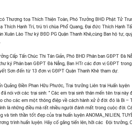
có Thượng toạ Thích Thiện Toàn, Phó Trưởng BHD Phật Tử Tru
hích Hạnh Trí, trú trì chùa Phổ Quang, Đại đức Thích Hạnh Tấ
n Xuân Lào Thư ký BĐD PG Quận Thanh Khê,cùng Ban hộ tự, quý
.
ng Cấp Tấn Chúc Thi Tán Giản, Phó BHD Phân ban GĐPT Đà Nẵ
thư ký Phân ban GĐPT Đà Nẵng, Ban HTr các đơn vị GĐPT trong
Tuyết Sơn đến từ 13 đơn vị GĐPT Quận Thanh Khê tham dự.
 Quảng Điền Phan Hữu Phước, Trại trưởng Liên trại Huấn luyện
nói với các trại sinh: ” Các em trại sinh thân mến tên trại này
 cho các em một thông điệp về cách hành xử ở đời: đó là Bi – T
 kính là những điều mà rất nhiều người đánh mất trong cuộc đời. 
ng và tinh thần tốt đẹp của trại huấn luyện ANOMA_NILIEN, TU
ng trình huấn luyện. Hãy cố gắng tiến lên, hỡi các Đội trưởng, 