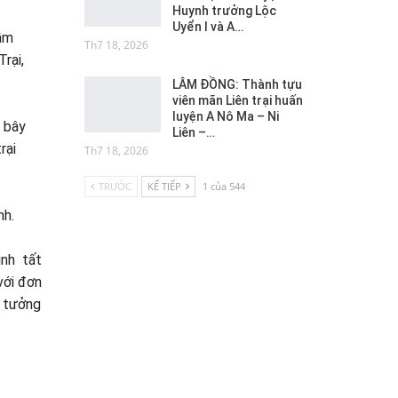
Huynh trưởng Lộc
Uyển I và A…
ầm
Th7 18, 2026
rại,
LÂM ĐỒNG: Thành tựu
viên mãn Liên trại huấn
luyện A Nô Ma – Ni
i bây
Liên –…
rại
Th7 18, 2026
TRƯỚC
KẾ TIẾP
1 của 544
nh.
inh tất
với đơn
n tưởng