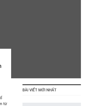
n
BÀI VIỂT MỚI NHẤT
tổ
êm từ