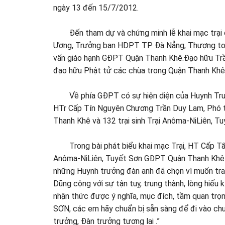
ngày 13 đến 15/7/2012.
Đến tham dự và chứng minh lễ khai mạc trại 
Ương, Trưởng ban HDPT TP Đà Nẵng, Thượng toạ T
vấn giáo hạnh GĐPT Quận Thanh Khê.Đạo hữu Trầ
đạo hữu Phật tử các chùa trong Quận Thanh Khê
Về phía GĐPT có sự hiện diện của Huynh Trưở
HTr Cấp Tín Nguyên Chương Trần Duy Lam, Phó 
Thanh Khê và 132 trại sinh Trại Anôma-NiLiên, 
Trong bài phát biểu khai mạc Trại, HT Cấp Tấn
Anôma-NiLiên, Tuyết Sơn GĐPT Quận Thanh Khê đã 
những Huynh trưởng đàn anh đã chọn vì muốn trao
Dũng cộng với sự tận tuỵ, trung thành, lòng hiếu
nhận thức được ý nghĩa, mục đích, tầm quan trọ
SƠN, các em hãy chuẩn bị sẵn sàng để đi vào chươ
trưởng, Đàn trưởng tương lai .”