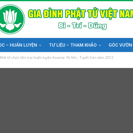
ỌC – HUẤN LUYỆN
TƯ LIỆU – THAM KHẢO
GÓC VƯỜN
hê tổ chức liên trại huấn luyện Anoma- Ni liên , Tuyết Sơn năm 2012