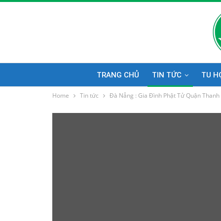
TRANG CHỦ
TIN TỨC
TU H
Home
Tin tức
Đà Nẵng : Gia Đình Phật Tử Quận Thanh K