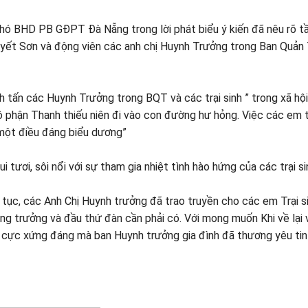
BHD PB GĐPT Đà Nẵng trong lời phát biểu ý kiến đã nêu rõ t
yết Sơn và động viên các anh chị Huynh Trưởng trong Ban Quản T
tấn các Huynh Trưởng trong BQT và các trại sinh ” trong xã hộ
bộ phận Thanh thiếu niên đi vào con đường hư hỏng. Việc các em t
 một điều đáng biểu dương”
ươi, sôi nổi với sự tham gia nhiệt tình hào hứng của các trại si
 tục, các Anh Chị Huynh trưởng đã trao truyền cho các em Trại s
ng trưởng và đầu thứ đàn cần phải có. Với mong muốn Khi về lại 
h cực xứng đáng mà ban Huynh trưởng gia đình đã thương yêu ti