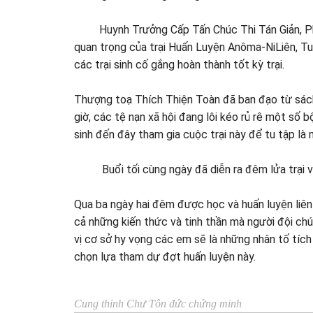
Huynh Trưởng Cấp Tấn Chúc Thi Tán Giản, Phó 
quan trọng của trại Huấn Luyện Anôma-NiLiên, Tu
các trại sinh cố gắng hoàn thành tốt kỳ trại.
Thượng toạ Thích Thiện Toàn đã ban đạo từ sách 
giờ, các tệ nạn xã hội đang lôi kéo rủ rê một số 
sinh đến đây tham gia cuộc trại này để tu tập là
Buổi tối cùng ngày đã diễn ra đêm lửa trại vui t
Qua ba ngày hai đêm được học và huấn luyện liên
cả những kiến thức và tinh thần mà người đội chú
vị cơ sở hy vọng các em sẽ là những nhân tố tíc
chọn lựa tham dự đợt huấn luyện này.
Cung thỉnh Chư Tôn đức chứng minh