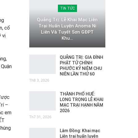
TIN TỨC
Quảng Trị: Lễ Khai Mạc Liên
ng
Trại Huấn Luyện Anoma Ni
n, cố
Liên Và Tuyết Sơn GĐPT
 vị
Khu…
QUẢNG TRỊ: GIA ĐÌNH
ng,
PHẬT TỬ CHÍNH
 Quận
PHƯỚC KỶ NIỆM CHU
NIÊN LẦN THỨ 60
Th8 3, 2026
THÀNH PHỐ HUẾ:
 được
LONG TRỌNG LỄ KHAI
rí –
MẠC TRẠI HẠNH NĂM
2026
Các em
Th7 31, 2026
YẾT
Chúng
Lâm Đồng: Khai mạc
Liên trại huấn luyện