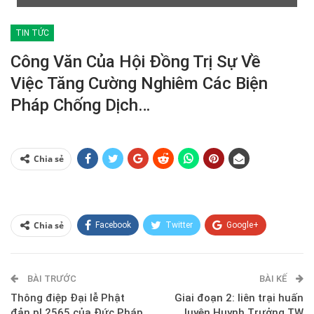
TIN TỨC
Công Văn Của Hội Đồng Trị Sự Về
Việc Tăng Cường Nghiêm Các Biện
Pháp Chống Dịch…
Chia sẻ
Chia sẻ
Facebook
Twitter
Google+
ReddIt
WhatsApp
Pinterest
BÀI TRƯỚC
E-mail
BÀI KẾ
Thông điệp Đại lễ Phật
Giai đoạn 2: liên trại huấn
đản pl 2565 của Đức Pháp
luyện Huynh Trưởng TW