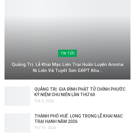
TIN TỨC
Quảng Trị: Lễ Khai Mạc Liên Trại Huấn Luyện Anoma
Ni Liên Và Tuyết Sơn GĐPT Khu…
QUẢNG TRỊ: GIA ĐÌNH PHẬT TỬ CHÍNH PHƯỚC
KỶ NIỆM CHU NIÊN LẦN THỨ 60
Th8 3, 2026
THÀNH PHỐ HUẾ: LONG TRỌNG LỄ KHAI MẠC
TRẠI HẠNH NĂM 2026
Th7 31, 2026