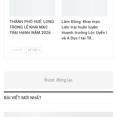
THÀNH PHỐ HUẾ: LONG
Lâm Đồng: Khai mạc
TRỌNG LỄ KHAI MẠC
Liên trại huấn luyện
TRẠI HẠNH NĂM 2026
Huynh trưởng Lộc Uyển I
và A Dục I tại Tổ…
TRƯỚC
KẾ TIẾP
Được đóng lại.
BÀI VIỂT MỚI NHẤT