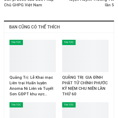
Chủ GHPG Việt Nam
lần 5
BẠN CŨNG CÓ THỂ THÍCH
TIN TỨC
TIN TỨC
Quảng Trị: Lễ Khai mạc
QUẢNG TRỊ: GIA ĐÌNH
Liên trại Huấn luyện
PHẬT TỬ CHÍNH PHƯỚC
Anoma Ni Liên và Tuyết
KỶ NIỆM CHU NIÊN LẦN
Sơn GĐPT khu vực…
THỨ 60
TIN TỨC
TIN TỨC