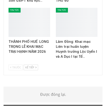
Sơn GĐPT khu vực…
THỨ 60
TIN TỨC
TIN TỨC
THÀNH PHỐ HUẾ: LONG
Lâm Đồng: Khai mạc
TRỌNG LỄ KHAI MẠC
Liên trại huấn luyện
TRẠI HẠNH NĂM 2026
Huynh trưởng Lộc Uyển I
và A Dục I tại Tổ…
TRƯỚC
KẾ TIẾP
Được đóng lại.