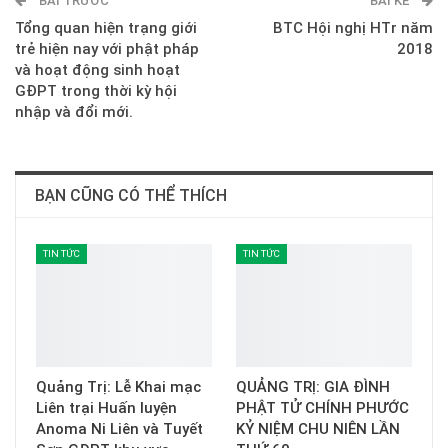
BÀI TRƯỚC
E-mail
BÀI KẾ
Tổng quan hiện trạng giới
BTC Hội nghị HTr năm
trẻ hiện nay với phật pháp
2018
và hoạt động sinh hoạt
GĐPT trong thời kỳ hội
nhập và đổi mới.
BẠN CŨNG CÓ THỂ THÍCH
TIN TỨC
TIN TỨC
Quảng Trị: Lễ Khai mạc
QUẢNG TRỊ: GIA ĐÌNH
Liên trại Huấn luyện
PHẬT TỬ CHÍNH PHƯỚC
Anoma Ni Liên và Tuyết
KỶ NIỆM CHU NIÊN LẦN