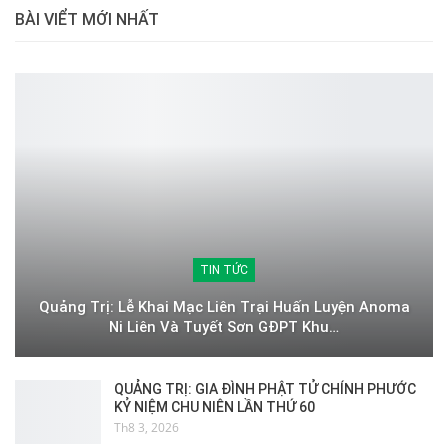
BÀI VIỂT MỚI NHẤT
TIN TỨC
Quảng Trị: Lễ Khai Mạc Liên Trại Huấn Luyện Anoma
Ni Liên Và Tuyết Sơn GĐPT Khu…
QUẢNG TRỊ: GIA ĐÌNH PHẬT TỬ CHÍNH PHƯỚC
KỶ NIỆM CHU NIÊN LẦN THỨ 60
Th8 3, 2026