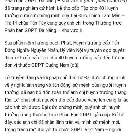
Phân ban GĐPT Đà Nẵng – Khu vực II
(
tỉnh Quảng Nam cũ)
đã trang nghiêm cử hành Lễ thọ cấp Tập cho 40 Huynh
trưởng dưới sự chứng minh của Đại Đức Thích Tâm Mẫn –
Trú trì chùa Tân Tây cùng quý anh chị trong Thường trực
Phân ban GĐPT Đà Nẵng – Khu vực II.
Sau phần niêm hương bạch Phật, Huynh trưởng cấp Tấn
Đồng Nghĩa-Nguyễn Nhân, Uỷ viên Nội vụ tuyên đọc quyết
định xét xếp cấp Tập cho 40 huynh trưởng cấp đến từ các
đơn vị thuộc GĐPT Quảng Nam (cũ).
Lễ truyền đăng và lời pháp nhủ đến từ Đại đức chứng minh
về ý nghĩa ánh sáng vô tận đăng, sứ mệnh của người Huynh
trưởng, đã ban bố đến toàn thể anh chị huynh trưởng thăng
tân. Lời phát phát nguyện thọ cấp được vang lên cũng là lúc
các anh chị được Đại đức chứng minh, quý anh chị huynh
trưởng trong thường trực Phân Ban GĐPT gắn cấp. Kể từ
đây, các anh chị đã nhận lãnh trên vai mình sứ mệnh mới,
trọng trách mới đối với tổ chức GĐPT Việt Nam – người