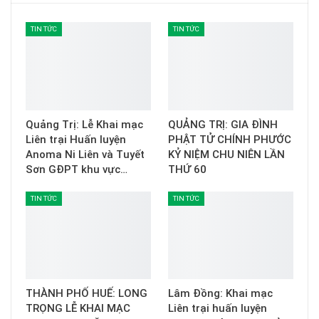
TIN TỨC
TIN TỨC
Quảng Trị: Lễ Khai mạc
QUẢNG TRỊ: GIA ĐÌNH
Liên trại Huấn luyện
PHẬT TỬ CHÍNH PHƯỚC
Anoma Ni Liên và Tuyết
KỶ NIỆM CHU NIÊN LẦN
Sơn GĐPT khu vực…
THỨ 60
TIN TỨC
TIN TỨC
THÀNH PHỐ HUẾ: LONG
Lâm Đồng: Khai mạc
TRỌNG LỄ KHAI MẠC
Liên trại huấn luyện