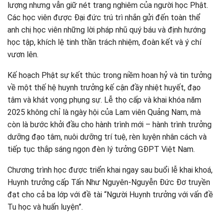
lượng nhưng vẫn giữ nét trang nghiêm của người học Phật.
Các học viên được Đại đức trú trì nhắn gửi đến toàn thể
anh chị học viên những lời pháp nhũ quý báu và định hướng
học tập, khích lệ tinh thần trách nhiệm, đoàn kết và ý chí
vươn lên.
Kế hoạch Phật sự kết thúc trong niềm hoan hỷ và tin tưởng
về một thế hệ huynh trưởng kế cận đầy nhiệt huyết, đạo
tâm và khát vọng phụng sự. Lễ thọ cấp và khai khóa năm
2025 không chỉ là ngày hội của Lam viên Quảng Nam, mà
còn là bước khởi đầu cho hành trình mới – hành trình trưởng
dưỡng đạo tâm, nuôi dưỡng trí tuệ, rèn luyện nhân cách và
tiếp tục thắp sáng ngọn đèn lý tưởng GĐPT Việt Nam.
Chương trình học được triển khai ngay sau buổi lễ khai khoá,
Huynh trưởng cấp Tấn Như Nguyên-Nguyễn Đức Đơ truyền
đạt cho cả ba lớp với đề tài “Người Huynh trưởng với vấn đề
Tu học và huấn luyện”.