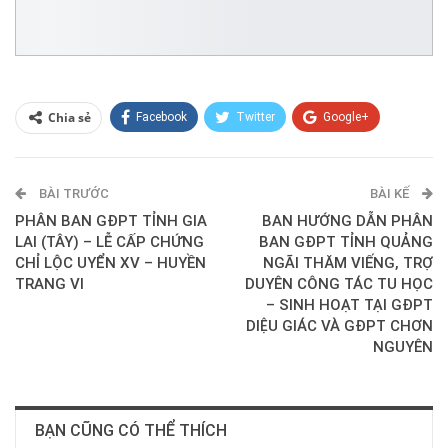
Chia sẻ
Facebook
Twitter
Google+
ReddIt
WhatsApp
Pinterest
BÀI TRƯỚC
E-mail
BÀI KẾ
PHÂN BAN GĐPT TỈNH GIA
BAN HƯỚNG DẪN PHÂN
LAI (TÂY) – LỄ CẤP CHỨNG
BAN GĐPT TỈNH QUẢNG
CHỈ LỘC UYỂN XV – HUYỀN
NGÃI THĂM VIẾNG, TRỢ
TRANG VI
DUYÊN CÔNG TÁC TU HỌC
– SINH HOẠT TẠI GĐPT
DIỆU GIÁC VÀ GĐPT CHƠN
NGUYÊN
BẠN CŨNG CÓ THỂ THÍCH