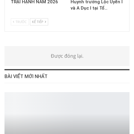
TRẠI HẠNH NĂM 2026
Huynh trưởng Lộc Uyển I
và A Dục I tại Tổ…
TRƯỚC
KẾ TIẾP
Được đóng lại.
BÀI VIỂT MỚI NHẤT