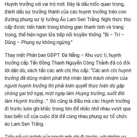
Huynh trưởng với vai trò mới. Đây là dấu mốc quan trọng,
đánh dấu sự trưởng thành của các huynh trưởng trên con
đường phụng sự lý tưởng Áo Lam Sen Trắng. Nghi thức thọ
cấp được tiến hành trong không gian thanh tịnh và trang
trọng, thể hiện ngọn lửa tiếp nối truyền thống: “Bi – Trí –
Dũng – Phụng sự không ngừng.”
Thay mặt Phân ban GĐPT Đà Nẵng – Khu vực II, huynh
trưởng cấp Tấn Đồng Thanh Nguyễn Công Thảnh đã có đôi
lời dặn dò, sách tấn các anh chị thọ cấp:
“Các anh chị huynh
trưởng đã dũng mãnh phát thệ nhận lãnh trách nhiệm của
người huynh trưởng thì phải kiên quyết thực hiện dù gặp
chông gai trở ngại, một ngày làm Huyng trưởng, suốt đời
làm Huynh trưởng…”
. Đó cũng là điều mà các Huynh trưởng
đi trước luôn ghi khắc trong tim để nhắc nhở nhau vượt qua
bao biến cố của cuộc đời để cùng nhau phụng sự tổ chức
áo Lam Sen Trắng.
Tiếp nối sứ mệnh của người anh chị đi trước, với nhiệm vụ