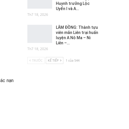
Huynh trưởng Lộc
Uyển I và A…
Th7 18, 2026
LÂM ĐỒNG: Thành tựu
viên mãn Liên trại huấn
luyện A Nô Ma – Ni
Liên –…
Th7 18, 2026
TRƯỚC
KẾ TIẾP
1 của 544
các nạn