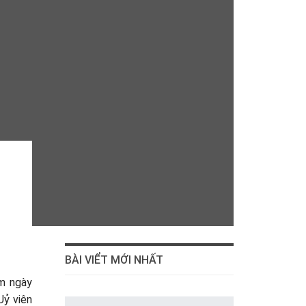
BÀI VIỂT MỚI NHẤT
ằm ngày
Uỷ viên