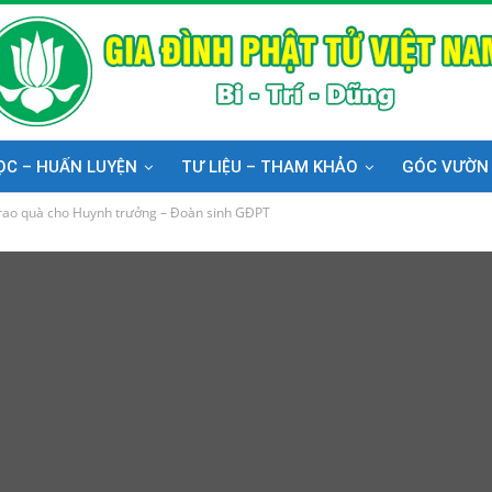
ỌC – HUẤN LUYỆN
TƯ LIỆU – THAM KHẢO
GÓC VƯỜN
 trao quà cho Huynh trưởng – Đoàn sinh GĐPT