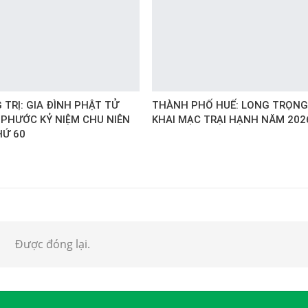
TRỊ: GIA ĐÌNH PHẬT TỬ
THÀNH PHỐ HUẾ: LONG TRỌNG
 PHƯỚC KỶ NIỆM CHU NIÊN
KHAI MẠC TRẠI HẠNH NĂM 202
HỨ 60
Được đóng lại.