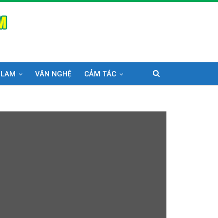
 LAM
VĂN NGHỆ
CẢM TÁC