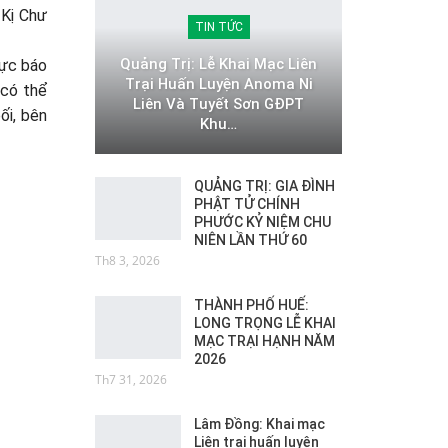
 Kị Chư
TIN TỨC
Quảng Trị: Lễ Khai Mạc Liên
lực báo
Trại Huấn Luyện Anoma Ni
 có thể
Liên Và Tuyết Sơn GĐPT
ối, bên
Khu…
QUẢNG TRỊ: GIA ĐÌNH
PHẬT TỬ CHÍNH
PHƯỚC KỶ NIỆM CHU
NIÊN LẦN THỨ 60
Th8 3, 2026
THÀNH PHỐ HUẾ:
LONG TRỌNG LỄ KHAI
MẠC TRẠI HẠNH NĂM
2026
Th7 31, 2026
Lâm Đồng: Khai mạc
Liên trại huấn luyện