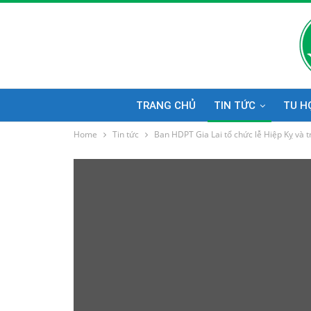
TRANG CHỦ
TIN TỨC
TU H
Home
Tin tức
Ban HDPT Gia Lai tổ chức lễ Hiệp Kỵ và