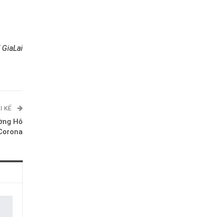
 GiaLai
I KẾ
ường Hô
 Corona