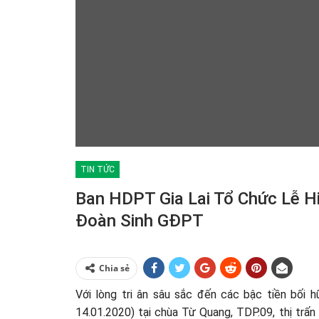
TIN TỨC
Ban HDPT Gia Lai Tổ Chức Lễ H
Đoàn Sinh GĐPT
Chia sẻ
Với lòng tri ân sâu sắc đến các bậc tiền bối 
14.01.2020) tại chùa Từ Quang, TDP.09, thị trấn