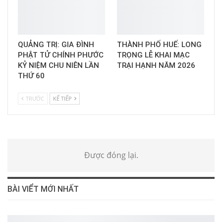
QUẢNG TRỊ: GIA ĐÌNH
THÀNH PHỐ HUẾ: LONG
PHẬT TỬ CHÍNH PHƯỚC
TRỌNG LỄ KHAI MẠC
KỶ NIỆM CHU NIÊN LẦN
TRẠI HẠNH NĂM 2026
THỨ 60
TRƯỚC
KẾ TIẾP
Được đóng lại.
BÀI VIỂT MỚI NHẤT