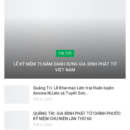
TIN TỨC
LỄ KỶ NIỆM 75 NĂM DANH XƯNG GIA ĐÌNH PHẬT TỬ
VIỆT NAM
Quảng Trị: Lễ Khai mạc Liên trại Huấn luyện
Anoma Ni Liên và Tuyết Sơn…
Th8 4, 2026
QUẢNG TRỊ: GIA ĐÌNH PHẬT TỬ CHÍNH PHƯỚC
KỶ NIỆM CHU NIÊN LẦN THỨ 60
Th8 3, 2026