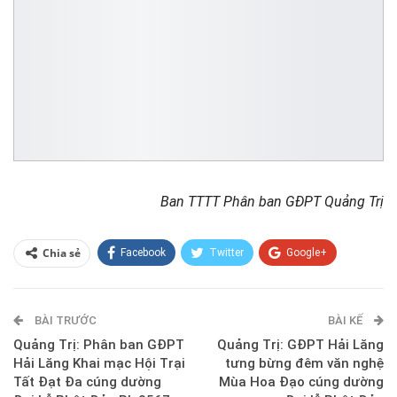
Ban TTTT Phân ban GĐPT Quảng Trị
Chia sẻ
Facebook
Twitter
Google+
ReddIt
WhatsApp
Pinterest
BÀI TRƯỚC
E-mail
BÀI KẾ
Quảng Trị: Phân ban GĐPT
Quảng Trị: GĐPT Hải Lăng
Hải Lăng Khai mạc Hội Trại
tưng bừng đêm văn nghệ
Tất Đạt Đa cúng dường
Mùa Hoa Đạo cúng dường