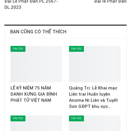
Đại Lễ Phật Đản PL.2567-
Đại lễ Phật Đản
DL.2023
BẠN CŨNG CÓ THỂ THÍCH
TIN TỨC
TIN TỨC
LỄ KỶ NIỆM 75 NĂM
Quảng Trị: Lễ Khai mạc
DANH XƯNG GIA ĐÌNH
Liên trại Huấn luyện
PHẬT TỬ VIỆT NAM
Anoma Ni Liên và Tuyết
Sơn GĐPT khu vực…
TIN TỨC
TIN TỨC